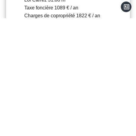
Taxe foncière
1089 € / an
Charges de copropriété
1822 € / an
Nombre de lots dans la copropriété
411
Bien Similaires
+
−