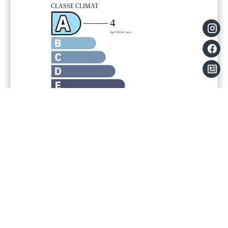
Mentions légales
Provision sur charges récupérables
100
€ / Mois
Honoraires locataire
794 €
Dépôt de garantie
1 070 €
Loi Boutin
61.09 m²
Montant estimé des dépenses annuelles