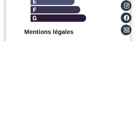
Mentions légales
Provision sur charges récupérables
100
€ / Mois
Honoraires locataire
540 €
Dépôt de garantie
580 €
Loi Boutin
40.93 m²
Montant estimé des dépenses annuelles
d'énergie pour un usage standard : 435€
~ 589€
Les informations sur les risques
auxquels ce bien est exposé sont
disponibles sur le site Géorisques :
www.georisques.gouv.fr