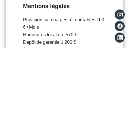
Mentions légales
Provision sur charges récupérables
100
€ / Mois
Honoraires locataire
570 €
Dépôt de garantie
1 200 €
État des lieux charge locataire
171 €
Montant estimé des dépenses annuelles
d'énergie pour un usage standard : 660€
~ 940€
Bien Similaires