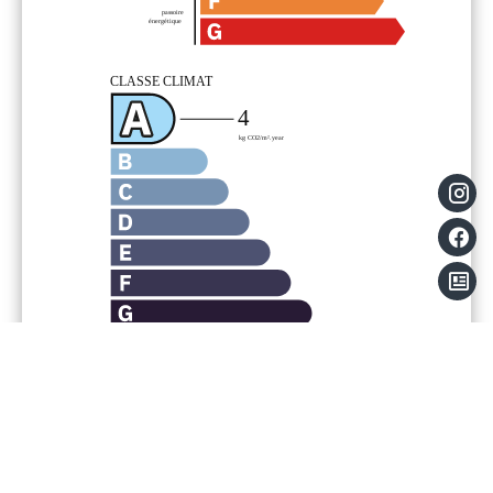
Mentions légales
Provision sur charges récupérables
40 €
/ Mois
Honoraires locataire
495 €