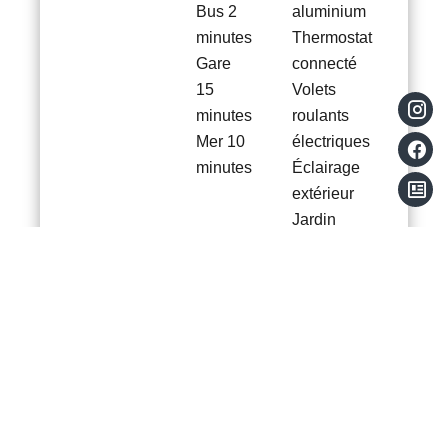
Bus
2
aluminium
minutes
Thermostat
Gare
connecté
15
Volets
minutes
roulants
Mer
10
électriques
minutes
Éclairage
extérieur
Jardin
en
copropriété
Accès
PMR
Alarme
incendie
Ascenseur
Fibre