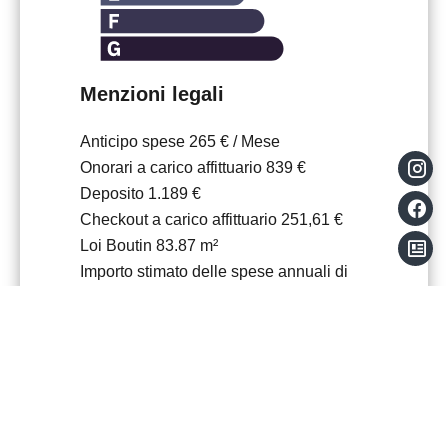
Menzioni legali
Anticipo spese
265 € / Mese
Onorari a carico affittuario
839 €
Deposito
1.189 €
Checkout a carico affittuario
251,61 €
Loi Boutin
83.87 m²
Importo stimato delle spese annuali di
energia per un uso standard, stabilito a
partire dai prezzi dell'energia
dell'anno21.22.23 : 969€ ~ 1311€