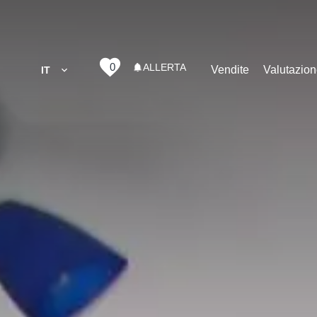
0
ALLERTA
Vendite
Valutazio
IT