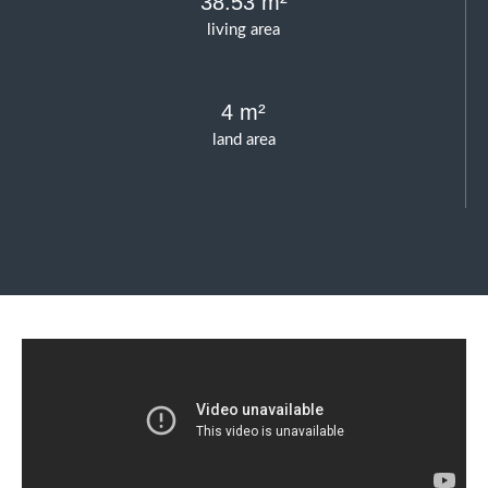
38.53 m²
living area
4 m²
land area