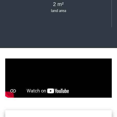
2 m²
land area