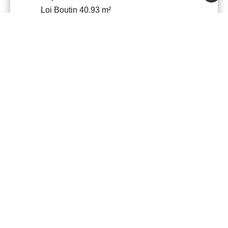
Loi Boutin
40.93 m²
Importo stimato delle spese annuali di
energia per un uso standard : 435€ ~
589€
Le informazioni sui rischi a cui è esposto
questo immobile sono disponibili sul sito
web di Georisques:
www.georisques.gouv.fr
+
−