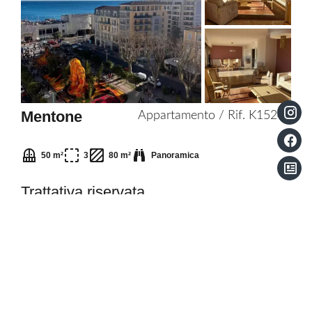
to
selection
Mentone
Appartamento / Rif. K15246
50 m²
3
80 m²
Panoramica
Trattativa riservata
Esclusiva
Appartamento
Add