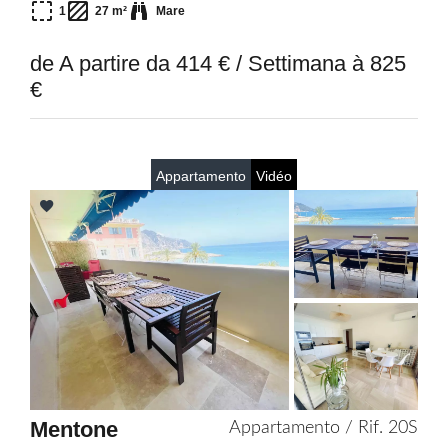
1
27 m²
Mare
de A partire da 414 € / Settimana à 825
€
Appartamento
Vidéo
Add
to
selection
Mentone
Appartamento / Rif. 20S