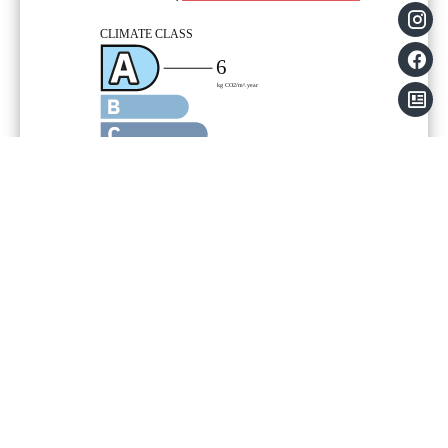
Menzioni legali
Anticipo spese
40 € / Mese
Onorari a carico affittuario
382 €
Deposito
710 €
Loi Boutin
29.38 m²
Importo stimato delle spese annuali di