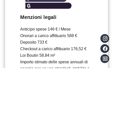
Menzioni legali
Anticipo spese
146 € / Mese
Onorari a carico affittuario
588 €
Deposito
733 €
Checkout a carico affittuario
176,52 €
Loi Boutin
58.84 m²
Importo stimato delle spese annuali di
energia per un uso standard, stabilito a
partire dai prezzi dell'energia
dell'anno2021 : 830€ ~ 1124€